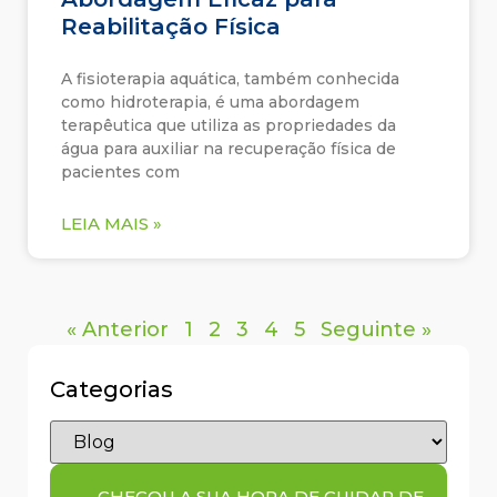
Reabilitação Física
A fisioterapia aquática, também conhecida
como hidroterapia, é uma abordagem
terapêutica que utiliza as propriedades da
água para auxiliar na recuperação física de
pacientes com
LEIA MAIS »
« Anterior
1
2
3
4
5
Seguinte »
Categorias
CHEGOU A SUA HORA DE CUIDAR DE