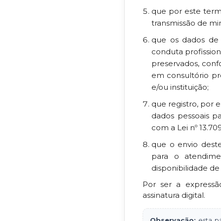
que por este ter
transmissão de min
que os dados de
conduta profissio
preservados, conf
em consultório pr
e/ou instituição;
que registro, por 
dados pessoais p
com a Lei nº 13.70
que o envio deste
para o atendime
disponibilidade d
Por ser a expressã
assinatura digital.
Observação:
esta pá