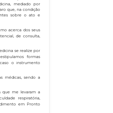
dicina, mediado por
laro que, na condição
ientes sobre o ato e
como acerca dos seus
encial, de consulta,
edicina se realize por
stipulamos formas
caso o instrumento
as médicas, sendo a
as que me levaram a
ldade respiratória,
endimento em Pronto