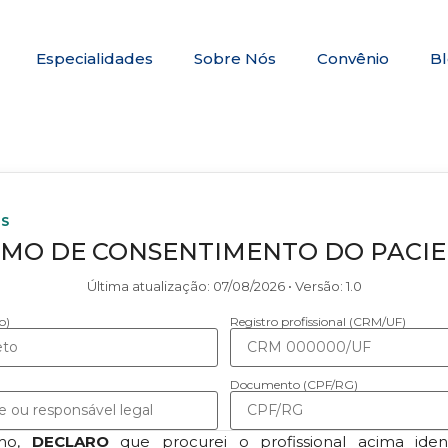
Especialidades
Sobre Nós
Convênio
B
CS
MO DE CONSENTIMENTO DO PACI
Última atualização:
07/08/2026
• Versão:
1.0
o)
Registro profissional (CRM/UF)
Documento (CPF/RG)
rmo,
DECLARO
que procurei o profissional acima ident