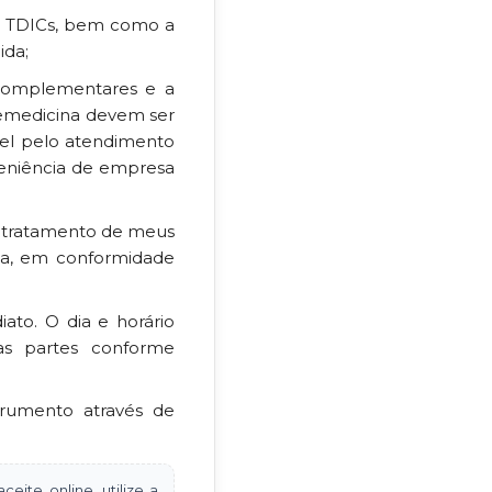
or TDICs, bem como a
ida;
complementares e a
lemedicina devem ser
vel pelo atendimento
veniência de empresa
ao tratamento de meus
na, em conformidade
ato. O dia e horário
as partes conforme
trumento através de
eite online, utilize a