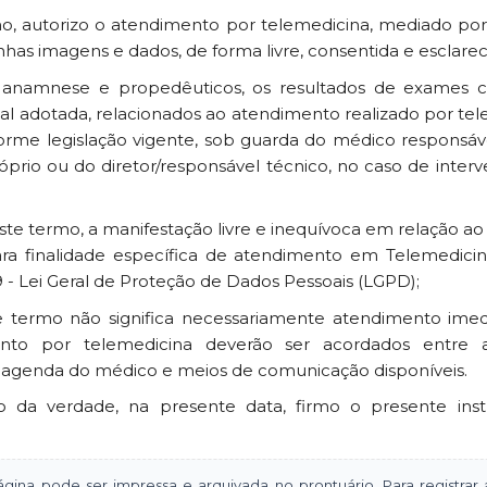
mo, autorizo o atendimento por telemedicina, mediado p
has imagens e dados, de forma livre, consentida e esclarec
 anamnese e propedêuticos, os resultados de exames 
nal adotada, relacionados ao atendimento realizado por te
orme legislação vigente, sob guarda do médico responsá
óprio ou do diretor/responsável técnico, no caso de inter
este termo, a manifestação livre e inequívoca em relação 
ara finalidade específica de atendimento em Telemedici
9 - Lei Geral de Proteção de Dados Pessoais (LGPD);
 termo não significa necessariamente atendimento imedi
nto por telemedicina deverão ser acordados entre 
e agenda do médico e meios de comunicação disponíveis.
o da verdade, na presente data, firmo o presente ins
gina pode ser impressa e arquivada no prontuário. Para registrar ac