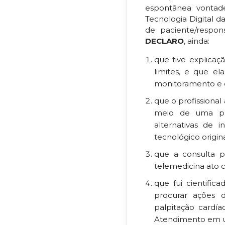
espontânea vontade
Tecnologia Digital d
de paciente/respons
DECLARO
, ainda:
que tive explicaç
limites, e que el
monitoramento e d
que o profissional
meio de uma pl
alternativas de
tecnológico origin
que a consulta p
telemedicina ato
que fui cientifi
procurar ações d
palpitação cardí
Atendimento em un