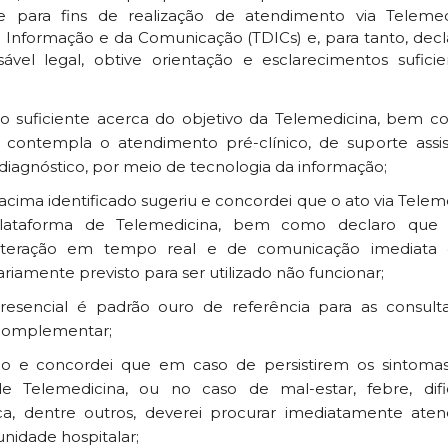
 para fins de realização de atendimento via Teleme
a Informação e da Comunicação (TDICs) e, para tanto, dec
ável legal, obtive orientação e esclarecimentos sufic
ão suficiente acerca do objetivo da Telemedicina, bem 
a contempla o atendimento pré-clínico, de suporte assist
iagnóstico, por meio de tecnologia da informação;
 acima identificado sugeriu e concordei que o ato via Telem
ataforma de Telemedicina, bem como declaro que e
 interação em tempo real e de comunicação imediata 
ariamente previsto para ser utilizado não funcionar;
resencial é padrão ouro de referência para as consult
 complementar;
cado e concordei que em caso de persistirem os sintom
e Telemedicina, ou no caso de mal-estar, febre, dificu
aca, dentre outros, deverei procurar imediatamente at
idade hospitalar;