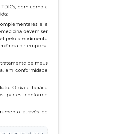
or TDICs, bem como a
ida;
complementares e a
lemedicina devem ser
vel pelo atendimento
veniência de empresa
ao tratamento de meus
na, em conformidade
ato. O dia e horário
as partes conforme
trumento através de
eite online, utilize a