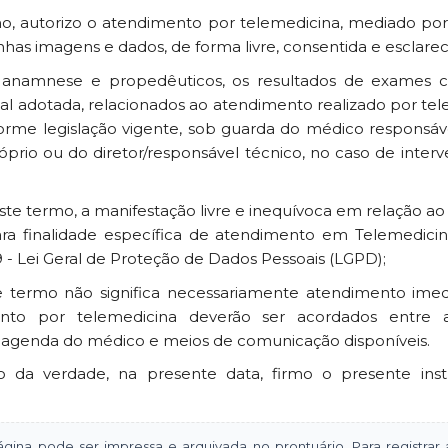
mo, autorizo o atendimento por telemedicina, mediado p
has imagens e dados, de forma livre, consentida e esclarec
 anamnese e propedêuticos, os resultados de exames 
nal adotada, relacionados ao atendimento realizado por te
orme legislação vigente, sob guarda do médico responsá
óprio ou do diretor/responsável técnico, no caso de inter
este termo, a manifestação livre e inequívoca em relação 
ara finalidade específica de atendimento em Telemedici
9 - Lei Geral de Proteção de Dados Pessoais (LGPD);
 termo não significa necessariamente atendimento imedi
nto por telemedicina deverão ser acordados entre 
e agenda do médico e meios de comunicação disponíveis.
o da verdade, na presente data, firmo o presente ins
gina pode ser impressa e arquivada no prontuário. Para registrar ac