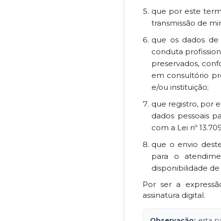
que por este ter
transmissão de min
que os dados de
conduta profissio
preservados, conf
em consultório pr
e/ou instituição;
que registro, por 
dados pessoais p
com a Lei nº 13.70
que o envio deste
para o atendime
disponibilidade d
Por ser a expressã
assinatura digital.
Observação:
esta pá