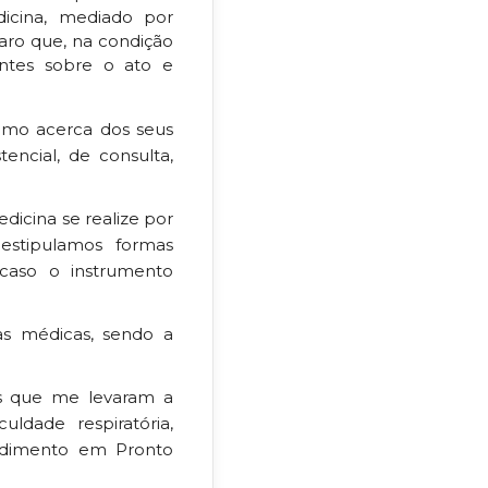
dicina, mediado por
laro que, na condição
ientes sobre o ato e
como acerca dos seus
encial, de consulta,
edicina se realize por
stipulamos formas
caso o instrumento
as médicas, sendo a
as que me levaram a
ldade respiratória,
endimento em Pronto