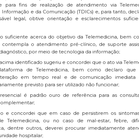
 para fins de realização de atendimento via Teleme
a Informação e da Comunicação (TDICs) e, para tanto, dec
ável legal, obtive orientação e esclarecimentos sufic
ão suficiente acerca do objetivo da Telemedicina, bem 
a contempla o atendimento pré-clínico, de suporte assist
iagnóstico, por meio de tecnologia da informação;
 acima identificado sugeriu e concordei que o ato via Telem
ataforma de Telemedicina, bem como declaro que e
 interação em tempo real e de comunicação imediata 
ariamente previsto para ser utilizado não funcionar;
resencial é padrão ouro de referência para as consult
 complementar;
cado e concordei que em caso de persistirem os sintom
e Telemedicina, ou no caso de mal-estar, febre, dificu
aca, dentre outros, deverei procurar imediatamente at
idade hospitalar;