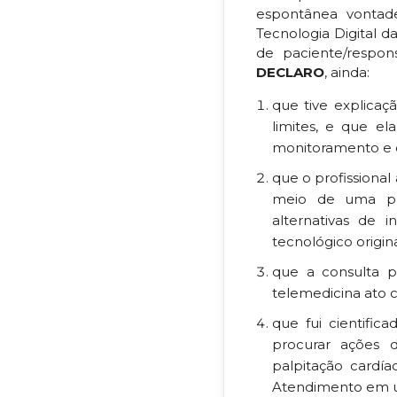
espontânea vontade
Tecnologia Digital d
de paciente/respons
DECLARO
, ainda:
que tive explicaç
limites, e que el
monitoramento e d
que o profissional
meio de uma pl
alternativas de
tecnológico origin
que a consulta p
telemedicina ato
que fui cientifi
procurar ações d
palpitação cardí
Atendimento em un