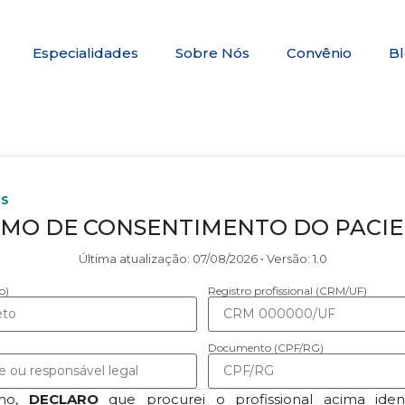
Especialidades
Sobre Nós
Convênio
B
CS
MO DE CONSENTIMENTO DO PACI
Última atualização:
07/08/2026
• Versão:
1.0
o)
Registro profissional (CRM/UF)
Documento (CPF/RG)
rmo,
DECLARO
que procurei o profissional acima ident